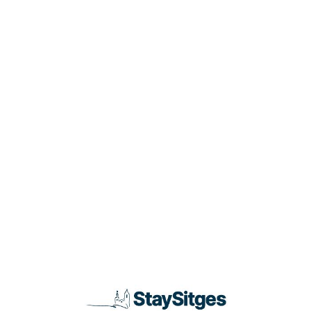
Loa
din
g...