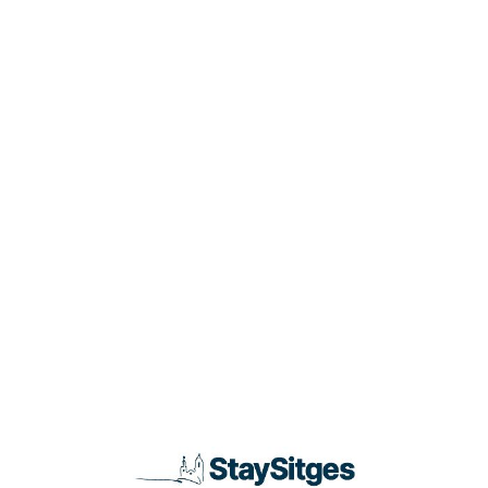
Loa
din
g...