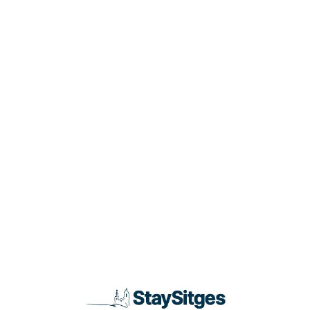
Loa
din
g...