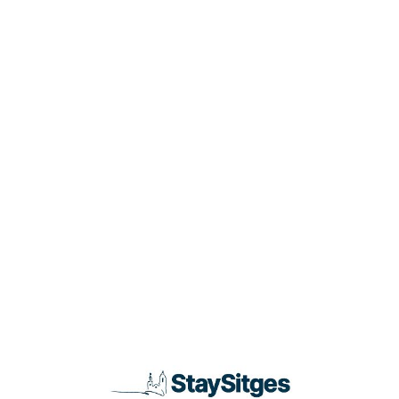
Loa
din
g...