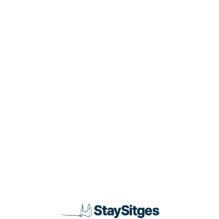
Loa
din
g...