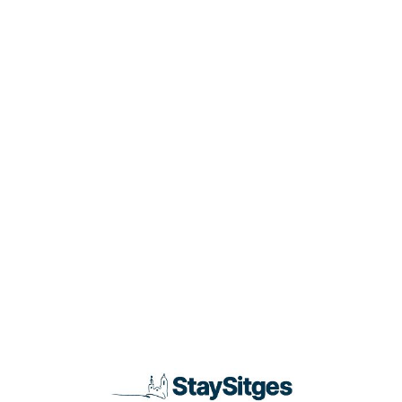
Loa
din
g...