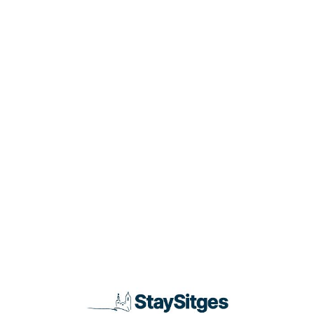
Loa
din
g...