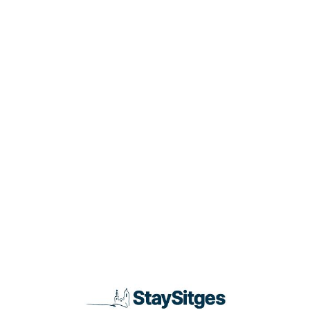
Loa
din
g...