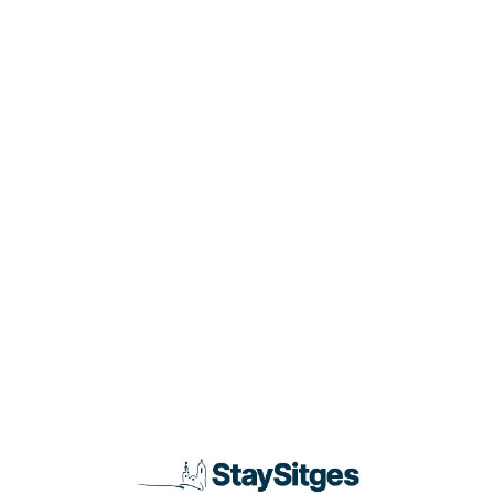
Loa
din
g...