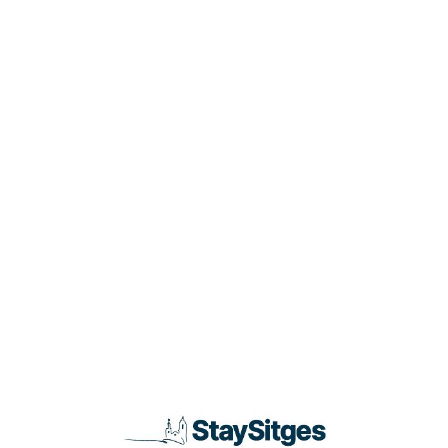
Loa
din
g...