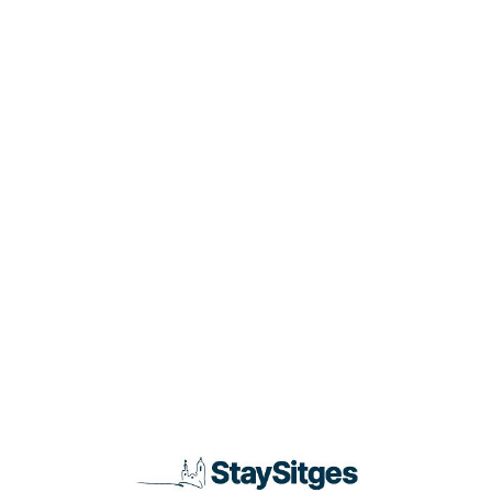
Loa
din
g...