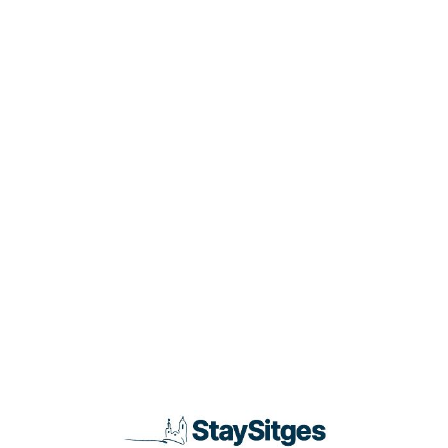
Loa
din
g...