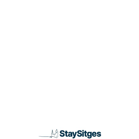
Loa
din
g...